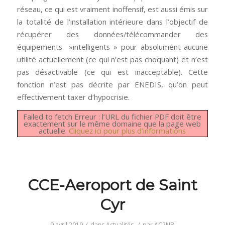
réseau, ce qui est vraiment inoffensif, est aussi émis sur
la totalité de l’installation intérieure dans l’objectif de
récupérer des données/télécommander des
équipements »intelligents » pour absolument aucune
utilité actuellement (ce qui n’est pas choquant) et n’est
pas désactivable (ce qui est inacceptable). Cette
fonction n’est pas décrite par ENEDIS, qu’on peut
effectivement taxer d’hypocrisie.
Failed to fetch Erreur : l’URL du fichier PDF doit être
exactement sur le même domaine que la page web
actuelle.
Cliquez ici pour plus d’informations
CCE-Aeroport de Saint
Cyr
/
/
9 avril 2019
dans
Actualités
par
AC2NB